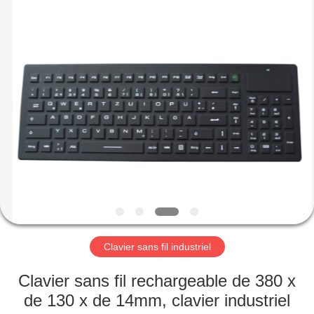
de
clavier
Fournisseur.
Copyright
©
2020
-
2021
MAISON
industrialkeyboardmouse.com.
All
Rights
Reserved.
PRODUITS
AU
SUJET
DE
NOUS
Clavier sans fil industriel
VISITE
Clavier sans fil rechargeable de 380 x
D'USINE
de 130 x de 14mm, clavier industriel