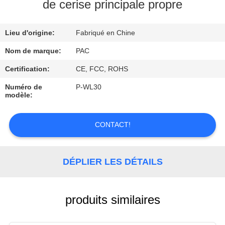
de cerise principale propre
CONTRÔLE
Lieu d'origine:
Fabriqué en Chine
DE
QUALITÉ
Nom de marque:
PAC
Certification:
CE, FCC, ROHS
CONTACTEZ-
Numéro de
P-WL30
modèle:
NOUS
CONTACT!
DEMANDEZ
UNE
DÉPLIER LES DÉTAILS
CITATION
produits similaires