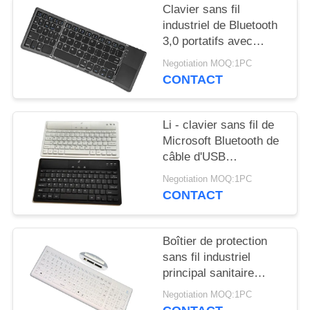
Clavier sans fil
industriel de Bluetooth
3,0 portatifs avec
brésilien/Portugais
Negotiation MOQ:1PC
CONTACT
Li - clavier sans fil de
Microsoft Bluetooth de
câble d'USB
d'ordinateur de
Negotiation MOQ:1PC
périphérique d'entrée
CONTACT
de batterie
rechargeable d'ion
Boîtier de protection
sans fil industriel
principal sanitaire
d'USB de clavier avec
Negotiation MOQ:1PC
Ridge au dos