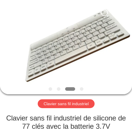
de
clavier
Fournisseur.
Copyright
©
2020
-
2021
MAISON
industrialkeyboardmouse.com.
All
Rights
Reserved.
PRODUITS
AU
SUJET
DE
NOUS
Clavier sans fil industriel
VISITE
Clavier sans fil industriel de silicone de
D'USINE
77 clés avec la batterie 3.7V