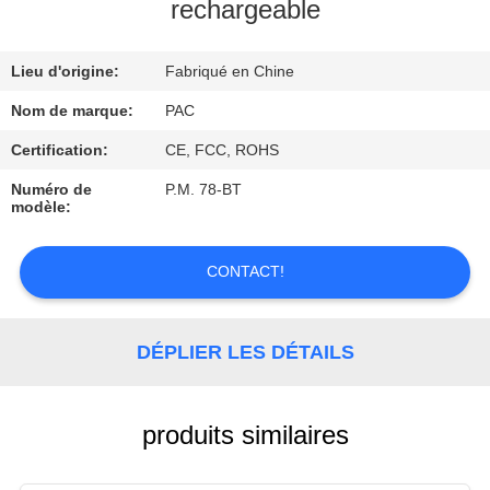
rechargeable
CONTRÔLE
Lieu d'origine:
Fabriqué en Chine
DE
QUALITÉ
Nom de marque:
PAC
Certification:
CE, FCC, ROHS
CONTACTEZ-
Numéro de
P.M. 78-BT
modèle:
NOUS
CONTACT!
DEMANDEZ
UNE
DÉPLIER LES DÉTAILS
CITATION
produits similaires