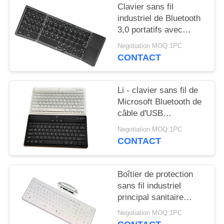
Clavier sans fil
industriel de Bluetooth
3,0 portatifs avec
brésilien/Portugais
Negotiation MOQ:1PC
CONTACT
Li - clavier sans fil de
Microsoft Bluetooth de
câble d'USB
d'ordinateur de
Negotiation MOQ:1PC
périphérique d'entrée
CONTACT
de batterie
rechargeable d'ion
Boîtier de protection
sans fil industriel
principal sanitaire
d'USB de clavier avec
Negotiation MOQ:1PC
Ridge au dos