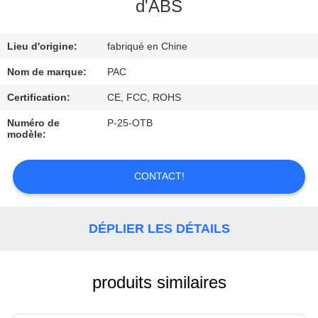
d'ABS
CONTRÔLE
Lieu d'origine:
fabriqué en Chine
DE
QUALITÉ
Nom de marque:
PAC
Certification:
CE, FCC, ROHS
CONTACTEZ-
Numéro de
P-25-OTB
modèle:
NOUS
CONTACT!
DEMANDEZ
UNE
DÉPLIER LES DÉTAILS
CITATION
produits similaires