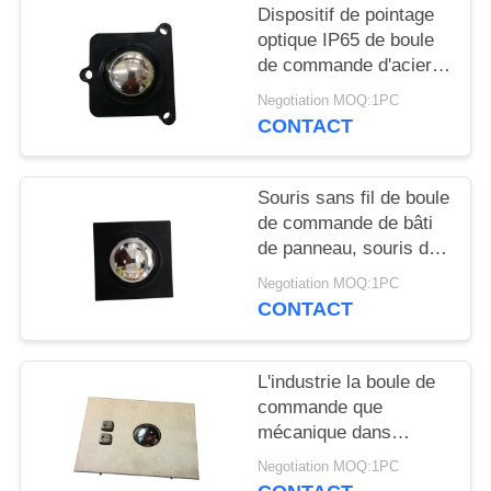
Dispositif de pointage
optique IP65 de boule
de commande d'acier
inoxydable balayé avec
Negotiation MOQ:1PC
la quadrature
CONTACT
Souris sans fil de boule
de commande de bâti
de panneau, souris de
quadrature avec l'axe
Negotiation MOQ:1PC
mécanique
CONTACT
L'industrie la boule de
commande que
mécanique dans
l'ordinateur a fileté des
Negotiation MOQ:1PC
boulons a monté deux