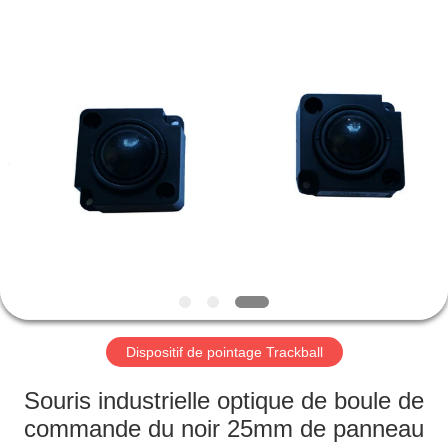
de
clavier
Fournisseur.
Copyright
©
2020
-
2021
MAISON
industrialkeyboardmouse.com.
All
Rights
Reserved.
PRODUITS
AU
SUJET
DE
NOUS
Dispositif de pointage Trackball
VISITE
Souris industrielle optique de boule de
D'USINE
commande du noir 25mm de panneau